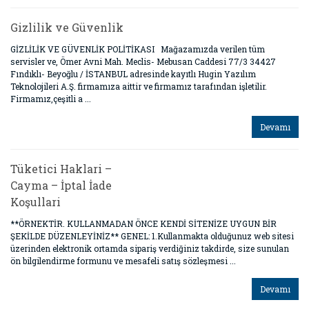
Gizlilik ve Güvenlik
GİZLİLİK VE GÜVENLİK POLİTİKASI Mağazamızda verilen tüm
servisler ve, Ömer Avni Mah. Meclis- Mebusan Caddesi 77/3 34427
Fındıklı- Beyoğlu / İSTANBUL adresinde kayıtlı Hugin Yazılım
Teknolojileri A.Ş. firmamıza aittir ve firmamız tarafından işletilir.
Firmamız,çeşitli a ...
Devamı
Tüketici Haklari –
Cayma – İptal İade
Koşullari
**ÖRNEKTİR. KULLANMADAN ÖNCE KENDİ SİTENİZE UYGUN BİR
ŞEKİLDE DÜZENLEYİNİZ** GENEL: 1.Kullanmakta olduğunuz web sitesi
üzerinden elektronik ortamda sipariş verdiğiniz takdirde, size sunulan
ön bilgilendirme formunu ve mesafeli satış sözleşmesi ...
Devamı