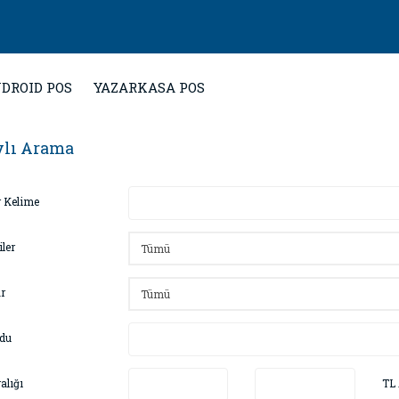
DROID POS
YAZARKASA POS
ylı Arama
 Kelime
ler
r
du
alığı
TL 