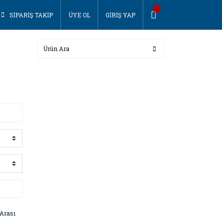
SİPARİŞ TAKİP
ÜYE OL
GİRİŞ YAP
Arası